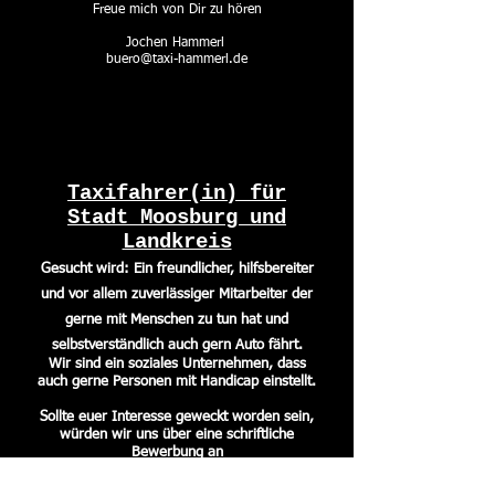
Freue mich von Dir zu hören
Jochen Hammerl
buero@taxi-hammerl.de
Taxifahrer(in) für
Stadt Moosburg und
Landkreis
Gesucht wird: Ein freundlicher, hilfsbereiter
und vor allem zuverlässiger Mitarbeiter der
gerne mit Menschen zu tun hat und
selbstverständlich auch gern Auto fährt.
Wir sind ein soziales Unternehmen, dass
auch gerne Personen mit Handicap einstellt.
Sollte euer Interesse geweckt worden sein,
würden wir uns über eine schriftliche
Bewerbung an
i
nfo@taxi-hammerl.de
oder einfach über
einen Anruf freuen, gerne laden wir Sie zu